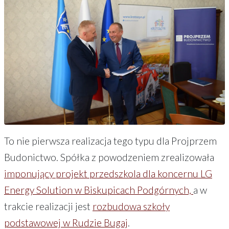
To nie pierwsza realizacja tego typu dla Projprzem
Budonictwo. Spółka z powodzeniem zrealizowała
imponujący projekt przedszkola dla koncernu LG
Energy Solution w Biskupicach Podgórnych,
a w
trakcie realizacji jest
rozbudowa szkoły
podstawowej w Rudzie Bugaj
.