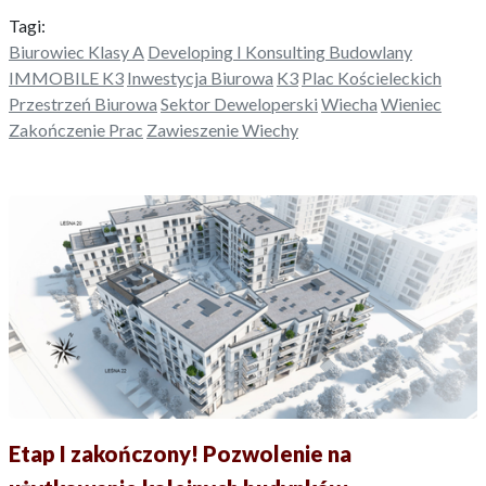
Tagi:
Biurowiec Klasy A
Developing I Konsulting Budowlany
IMMOBILE K3
Inwestycja Biurowa
K3
Plac Kościeleckich
Przestrzeń Biurowa
Sektor Deweloperski
Wiecha
Wieniec
Zakończenie Prac
Zawieszenie Wiechy
Etap I zakończony! Pozwolenie na