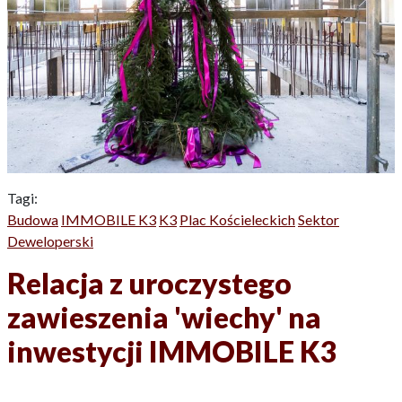
Tagi:
Budowa
IMMOBILE K3
K3
Plac Kościeleckich
Sektor
Deweloperski
Relacja z uroczystego
zawieszenia 'wiechy' na
inwestycji IMMOBILE K3