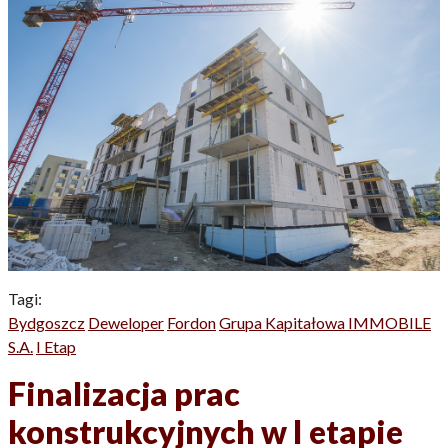
Tagi:
Bydgoszcz
Deweloper
Fordon
Grupa Kapitałowa IMMOBILE
S.A.
I Etap
Finalizacja prac
konstrukcyjnych w I etapie