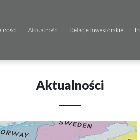
alności
Aktualności
Relacje inwestorskie
I
S.A.
o.o.
 S.A.
Aktualności
Budownictwo
mo