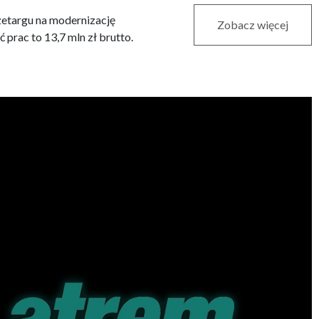
zetargu na modernizację
Zobacz więcej
rac to 13,7 mln zł brutto.