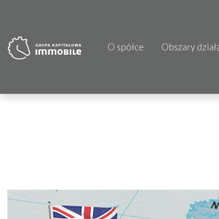
O spółce
Obszary dział
PJP Makrum 
CDI KB Sp. z 
Focus Hotels
Projprzem 
Atrem S.A.
Fundacja Im