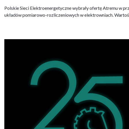
Polskie Sieci Elektroenergetyczne wybrały ofertę Atremu w pr
układów pomiarowo-rozliczeniowych w elektrowniach. Wartość p