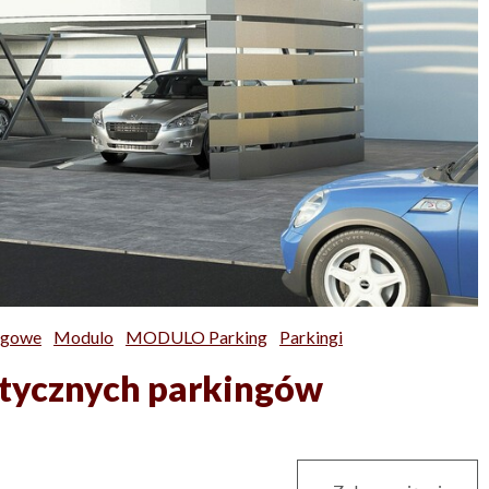
ngowe
Modulo
MODULO Parking
Parkingi
atycznych parkingów