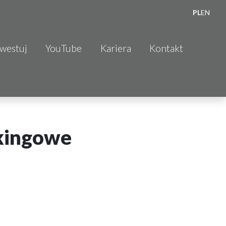
PL
EN
nwestuj
YouTube
Kariera
Kontakt
kingowe