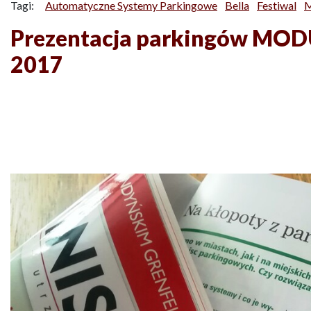
Tagi:
Automatyczne Systemy Parkingowe
Bella
Festiwal
M
Prezentacja parkingów MOD
2017