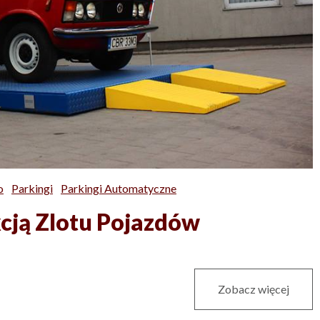
o
Parkingi
Parkingi Automatyczne
kcją Zlotu Pojazdów
Zobacz więcej