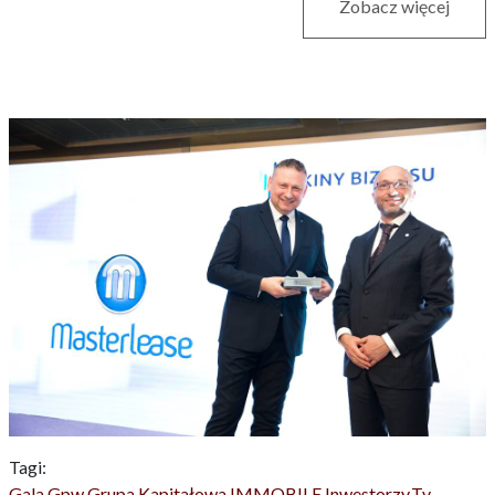
Zobacz więcej
Tagi:
Gala
Gpw
Grupa Kapitałowa IMMOBILE
Inwestorzy.tv