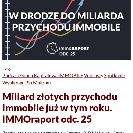
Tagi:
Podcast Grupa Kapitałowa IMMOBILE
Vodcasty
Spotkanie
Wynikowe
Pjp Makrum
Miliard złotych przychodu
Immobile już w tym roku.
IMMOraport odc. 25
Znamy szacunkowe przychody Atremu, PJP Makrum i Grupy