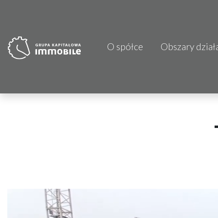
O spółce
Obszary dział
PJP Makrum 
CDI KB Sp. z 
Focus Hotels
Projprzem 
Atrem S.A.
Fundacja Im