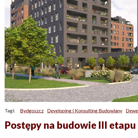
Tagi:
Bydgoszcz
Developing I Konsulting Budowlany
Dewe
Postępy na budowie III etap