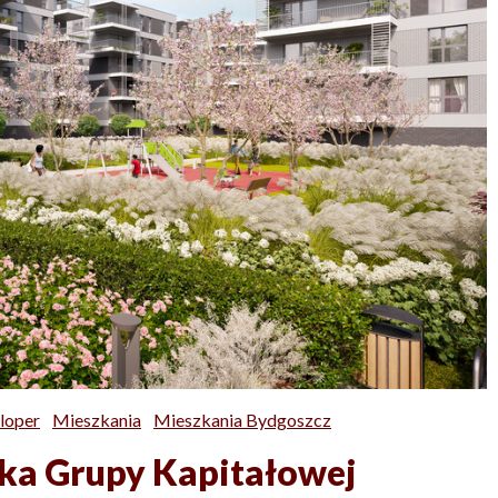
loper
Mieszkania
Mieszkania Bydgoszcz
ka Grupy Kapitałowej