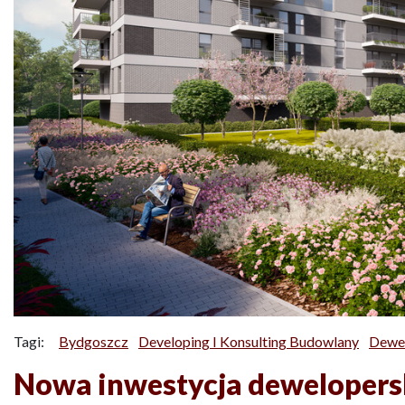
Tagi:
Bydgoszcz
Developing I Konsulting Budowlany
Dewe
Nowa inwestycja dewelopers