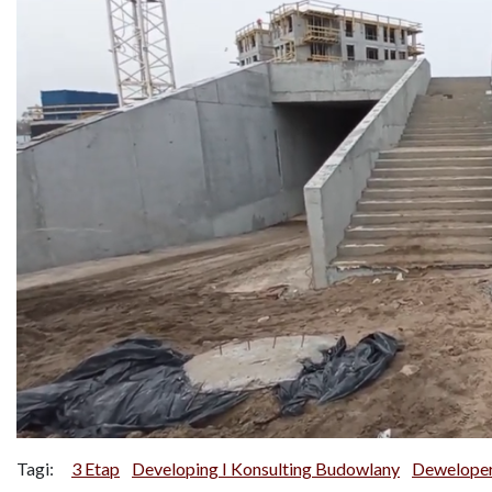
Tagi:
3 Etap
Developing I Konsulting Budowlany
Dewelope