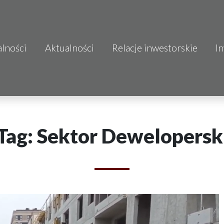
alności
Aktualności
Relacje inwestorskie
I
S.A.
o.o.
 S.A.
Tag: Sektor Dewelopersk
Budownictwo
mo